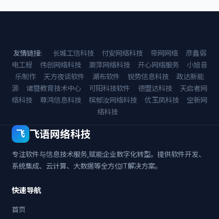
友情链接:
长城工信科技
付安网络科技
帝网网络
彦鑫弱
电工程
伟创网络科技
灏萍网络科技
开心网络服务
小旭音
乐制作
天方夜谈软件
湖布软件
锐势信息科技
政达新能
源
诸暨教育技术中心
可阳科技软件
德盟达科技
天启者网
络科技
尊鸿信息科技
槟郁汝网络科技
优玉凤科技
空新网
络科技
飞语网络科技
飞
专注软件与信息技术服务,赋能企业数字化转型。提供软件开发、
系统集成、云计算、大数据等全方位IT解决方案。
快速导航
首页